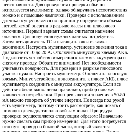
неисправности. Для проведения проверки обычно
используется мультиметр, однако обнаружить несоответствия
можно и с помощью лампочки. Проверка с использованием
датчика осуществляется по принципу определения объема
потребляемой энергии в разрыве массы или плюсового
источника. Первый вариант схемы считается наименее
опасным. Для получения нужных данных потребуется:
Заглушить двигатель ТС и вытащить ключ из замка
зажигания. Настроить мультиметр, установив значения тока в
диапазоне от 10 до 20 А. Отключить минусовую клемму АКБ.
Подключить устройство измерения к клемме аккумулятора и
снятому проводу. Обратите внимание! Нет необходимости
учитывать полярность. Для проверки в разрыве плюсового
участка нужно: Настроить мультиметр. Отключить плюсовую
клемму. Минус устройства присоединить к плюсу АКБ, плюс
мультиметра соединить с минусом аккумулятора. Если все
действия были выполнены правильно, прибор покажет
количество потребления. При превышении значения в 50-80
мА можно говорить об утечке энергии. Не всегда под рукой
есть мультиметр, поэтому стоить рассмотреть, как искать с
помощью двенадцативольтовой лампочки. Процедура
проверки осуществляется следующим образом: Изначально
нужно сделать сам прибор измерения. Для этого потребуется
отогнуть провод на боковой части, который является
минусом, ко второму участку присоединить плюс. Длина