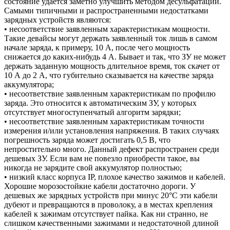
состояние удается заметно улучшить методом десульфатации.
Самыми типичными и распространенными недостатками
зарядных устройств являются:
• несоответствие заявленным характеристикам мощности.
Такие девайсы могут держать заявленный ток лишь в самом
начале заряда, к примеру, 10 А, после чего мощность
снижается до каких-нибудь 4 А. Бывает и так, что ЗУ не может
держать заданную мощность длительное время, ток скачет от
10 А до 2 А, что губительно сказывается на качестве заряда
аккумулятора;
• несоответствие заявленным характеристикам по профилю
заряда. Это относится к автоматическим ЗУ, у которых
отсутствует многоступенчатый алгоритм зарядки;
• несоответствие заявленным характеристикам точности
измерения и/или установления напряжения. В таких случаях
погрешность заряда может достигать 0,5 В, что
непростительно много. Данный дефект распространен среди
дешевых ЗУ. Если вам не повезло приобрести такое, вы
никогда не зарядите свой аккумулятор полностью;
• низкий класс корпуса IP, плохое качество зажимов и кабелей.
Хорошие морозостойкие кабели достаточно дороги. У
дешевых же зарядных устройств при минус 20°С эти кабели
дубеют и превращаются в проволоку, а в местах крепления
кабелей к зажимам отсутствует пайка. Как ни странно, не
слишком качественными зажимами и недостаточной длиной