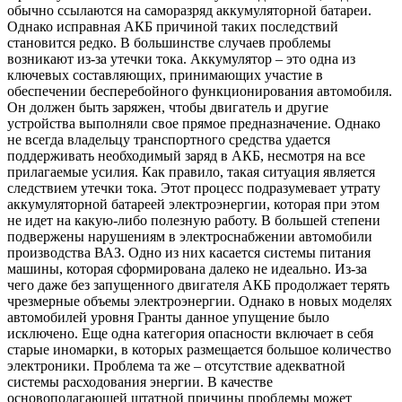
обычно ссылаются на саморазряд аккумуляторной батареи.
Однако исправная АКБ причиной таких последствий
становится редко. В большинстве случаев проблемы
возникают из-за утечки тока. Аккумулятор – это одна из
ключевых составляющих, принимающих участие в
обеспечении бесперебойного функционирования автомобиля.
Он должен быть заряжен, чтобы двигатель и другие
устройства выполняли свое прямое предназначение. Однако
не всегда владельцу транспортного средства удается
поддерживать необходимый заряд в АКБ, несмотря на все
прилагаемые усилия. Как правило, такая ситуация является
следствием утечки тока. Этот процесс подразумевает утрату
аккумуляторной батареей электроэнергии, которая при этом
не идет на какую-либо полезную работу. В большей степени
подвержены нарушениям в электроснабжении автомобили
производства ВАЗ. Одно из них касается системы питания
машины, которая сформирована далеко не идеально. Из-за
чего даже без запущенного двигателя АКБ продолжает терять
чрезмерные объемы электроэнергии. Однако в новых моделях
автомобилей уровня Гранты данное упущение было
исключено. Еще одна категория опасности включает в себя
старые иномарки, в которых размещается большое количество
электроники. Проблема та же – отсутствие адекватной
системы расходования энергии. В качестве
основополагающей штатной причины проблемы может