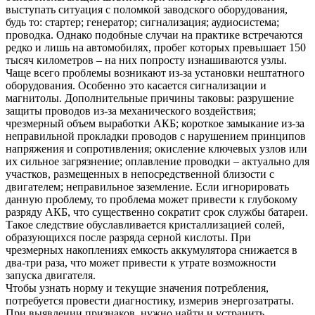
выступать ситуация с поломкой заводского оборудования,
будь то: стартер; генератор; сигнализация; аудиосистема;
проводка. Однако подобные случаи на практике встречаются
редко и лишь на автомобилях, пробег которых превышает 150
тысяч километров – на них попросту изнашиваются узлы.
Чаще всего проблемы возникают из-за установки нештатного
оборудования. Особенно это касается сигнализации и
магнитолы. Дополнительные причины таковы: разрушение
защиты проводов из-за механического воздействия;
чрезмерный объем выработки АКБ; короткое замыкание из-за
неправильной прокладки проводов с нарушением принципов
напряжения и сопротивления; окисление ключевых узлов или
их сильное загрязнение; оплавление проводки – актуально для
участков, размещенных в непосредственной близости с
двигателем; неправильное заземление. Если игнорировать
данную проблему, то проблема может привести к глубокому
разряду АКБ, что существенно сократит срок службы батареи.
Такое следствие обуславливается кристаллизацией солей,
образующихся после разряда серной кислоты. При
чрезмерных накоплениях емкость аккумулятора снижается в
два-три раза, что может привести к утрате возможности
запуска двигателя.
Чтобы узнать норму и текущие значения потребления,
потребуется провести диагностику, измерив энергозатраты.
При выявлении признаков, нужно найти и устранить