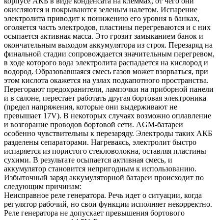
корпусе АКБ в виде конденсата на клеммах, от чего они
окисляются и покрываются зеленым налетом. Испарение
электролита приводит к понижению его уровня в банках,
оголяется часть электродов, пластины перегреваются и с них
осыпается активная масса. Это грозит замыканием банок и
окончательным выходом аккумулятора из строя. Перезаряд на
финальной стадии сопровождается значительным перегревом,
в ходе которого вода электролита распадается на кислород и
водород. Образовавшаяся смесь газов может взорваться, при
этом кислота окажется на узлах подкапотного пространства.
Перегорают предохранители, лампочки на приборной панели
и в салоне, перестает работать другая бортовая электроника
(предел напряжения, которые они выдерживают не
превышает 17V). В некоторых случаях возможно оплавление
и возгорание проводов бортовой сети. AGM-батареи
особенно чувствительны к перезаряду. Электроды таких АКБ
разделены сепараторами. Нагреваясь, электролит быстро
испаряется из пористого стекловолокна, оставляя пластины
сухими. В результате осыпается активная смесь, и
аккумулятор становится непригодным к использованию.
Избыточный заряд аккумуляторной батареи происходит по
следующим причинам:
Неисправное реле генератора. Речь идет о ситуации, когда
регулятор рабочий, но свои функции исполняет некорректно.
Реле генератора не допускает превышения бортового