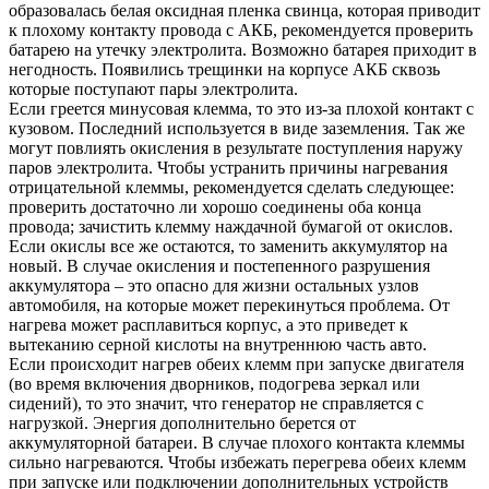
образовалась белая оксидная пленка свинца, которая приводит
к плохому контакту провода с АКБ, рекомендуется проверить
батарею на утечку электролита. Возможно батарея приходит в
негодность. Появились трещинки на корпусе АКБ сквозь
которые поступают пары электролита.
Если греется минусовая клемма, то это из-за плохой контакт с
кузовом. Последний используется в виде заземления. Так же
могут повлиять окисления в результате поступления наружу
паров электролита. Чтобы устранить причины нагревания
отрицательной клеммы, рекомендуется сделать следующее:
проверить достаточно ли хорошо соединены оба конца
провода; зачистить клемму наждачной бумагой от окислов.
Если окислы все же остаются, то заменить аккумулятор на
новый. В случае окисления и постепенного разрушения
аккумулятора – это опасно для жизни остальных узлов
автомобиля, на которые может перекинуться проблема. От
нагрева может расплавиться корпус, а это приведет к
вытеканию серной кислоты на внутреннюю часть авто.
Если происходит нагрев обеих клемм при запуске двигателя
(во время включения дворников, подогрева зеркал или
сидений), то это значит, что генератор не справляется с
нагрузкой. Энергия дополнительно берется от
аккумуляторной батареи. В случае плохого контакта клеммы
сильно нагреваются. Чтобы избежать перегрева обеих клемм
при запуске или подключении дополнительных устройств