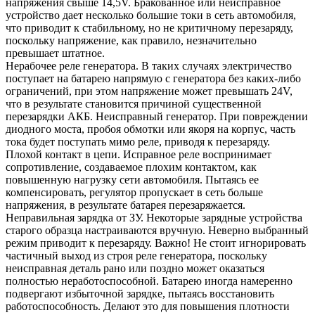
напряжения свыше 14,5V. Бракованное или неисправное
устройство дает несколько большие токи в сеть автомобиля,
что приводит к стабильному, но не критичному перезаряду,
поскольку напряжение, как правило, незначительно
превышает штатное.
Нерабочее реле генератора. В таких случаях электричество
поступает на батарею напрямую с генератора без каких-либо
ограничений, при этом напряжение может превышать 24V,
что в результате становится причиной существенной
перезарядки АКБ. Неисправный генератор. При повреждении
диодного моста, пробоя обмотки или якоря на корпус, часть
тока будет поступать мимо реле, приводя к перезаряду.
Плохой контакт в цепи. Исправное реле воспринимает
сопротивление, создаваемое плохим контактом, как
повышенную нагрузку сети автомобиля. Пытаясь ее
компенсировать, регулятор пропускает в сеть больше
напряжения, в результате батарея перезаряжается.
Неправильная зарядка от ЗУ. Некоторые зарядные устройства
старого образца настраиваются вручную. Неверно выбранный
режим приводит к перезаряду. Важно! Не стоит игнорировать
частичный выход из строя реле генератора, поскольку
неисправная деталь рано или поздно может оказаться
полностью неработоспособной. Батарею иногда намеренно
подвергают избыточной зарядке, пытаясь восстановить
работоспособность. Делают это для повышения плотности