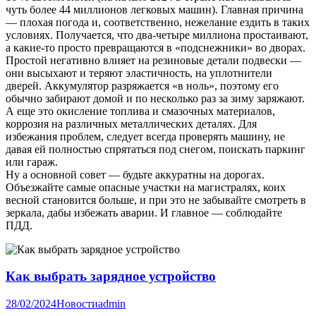
чуть более 44 миллионов легковых машин). Главная причина
— плохая погода и, соответственно, нежелание ездить в таких
условиях. Получается, что два-четыре миллиона простаивают,
а какие-то просто превращаются в «подснежники» во дворах.
Простой негативно влияет на резиновые детали подвески —
они высыхают и теряют эластичность, на уплотнители
дверей. Аккумулятор разряжается «в ноль», поэтому его
обычно забирают домой и по несколько раз за зиму заряжают.
А еще это окисление топлива и смазочных материалов,
коррозия на различных металлических деталях. Для
избежания проблем, следует всегда проверять машину, не
давая ей полностью спрятаться под снегом, поискать паркинг
или гараж.
Ну а основной совет — будьте аккуратны на дорогах.
Объезжайте самые опасные участки на магистралях, коих
весной становится больше, и при это не забывайте смотреть в
зеркала, дабы избежать аварии. И главное — соблюдайте
ПДД.
Как выбрать зарядное устройство
28/02/2024
Новости
admin