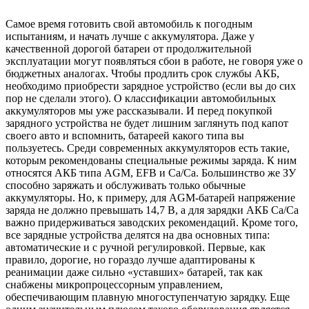
Самое время готовить свой автомобиль к погодным
испытаниям, и начать лучше с аккумулятора. Даже у
качественной дорогой батареи от продолжительной
эксплуатации могут появляться сбои в работе, не говоря уже о
бюджетных аналогах. Чтобы продлить срок службы АКБ,
необходимо приобрести зарядное устройство (если вы до сих
пор не сделали этого). О классификации автомобильных
аккумуляторов мы уже рассказывали. И перед покупкой
зарядного устройства не будет лишним заглянуть под капот
своего авто и вспомнить, батареей какого типа вы
пользуетесь. Среди современных аккумуляторов есть такие,
которым рекомендованы специальные режимы заряда. К ним
относятся АКБ типа AGM, EFB и Ca/Ca. Большинство же ЗУ
способно заряжать и обслуживать только обычные
аккумуляторы. Но, к примеру, для AGM-батарей напряжение
заряда не должно превышать 14,7 В, а для зарядки АКБ Ca/Ca
важно придерживаться заводских рекомендаций. Кроме того,
все зарядные устройства делятся на два основных типа:
автоматические и с ручной регулировкой. Первые, как
правило, дорогие, но гораздо лучше адаптированы к
реанимации даже сильно «уставших» батарей, так как
снабжены микропроцессорным управлением,
обеспечивающим плавную многоступенчатую зарядку. Еще