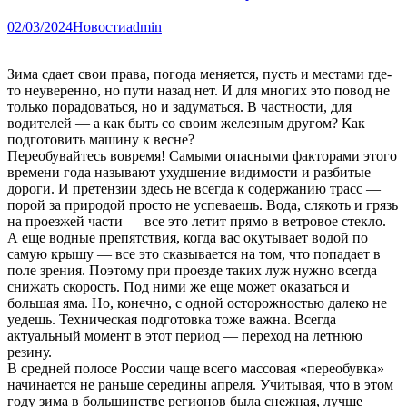
02/03/2024
Новости
admin
Зима сдает свои права, погода меняется, пусть и местами где-
то неуверенно, но пути назад нет. И для многих это повод не
только порадоваться, но и задуматься. В частности, для
водителей — а как быть со своим железным другом? Как
подготовить машину к весне?
Переобувайтесь вовремя! Самыми опасными факторами этого
времени года называют ухудшение видимости и разбитые
дороги. И претензии здесь не всегда к содержанию трасс —
порой за природой просто не успеваешь. Вода, слякоть и грязь
на проезжей части — все это летит прямо в ветровое стекло.
А еще водные препятствия, когда вас окутывает водой по
самую крышу — все это сказывается на том, что попадает в
поле зрения. Поэтому при проезде таких луж нужно всегда
снижать скорость. Под ними же еще может оказаться и
большая яма. Но, конечно, с одной осторожностью далеко не
уедешь. Техническая подготовка тоже важна. Всегда
актуальный момент в этот период — переход на летнюю
резину.
В средней полосе России чаще всего массовая «переобувка»
начинается не раньше середины апреля. Учитывая, что в этом
году зима в большинстве регионов была снежная, лучше