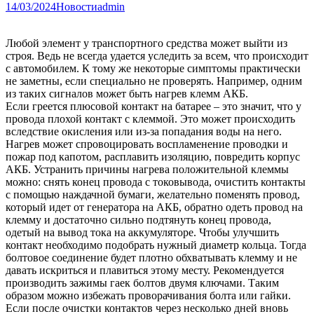
14/03/2024
Новости
admin
Любой элемент у транспортного средства может выйти из
строя. Ведь не всегда удается уследить за всем, что происходит
с автомобилем. К тому же некоторые симптомы практически
не заметны, если специально не проверять. Например, одним
из таких сигналов может быть нагрев клемм АКБ.
Если греется плюсовой контакт на батарее – это значит, что у
провода плохой контакт с клеммой. Это может происходить
вследствие окисления или из-за попадания воды на него.
Нагрев может спровоцировать воспламенение проводки и
пожар под капотом, расплавить изоляцию, повредить корпус
АКБ. Устранить причины нагрева положительной клеммы
можно: снять конец провода с токовывода, очистить контакты
с помощью наждачной бумаги, желательно поменять провод,
который идет от генератора на АКБ, обратно одеть провод на
клемму и достаточно сильно подтянуть конец провода,
одетый на вывод тока на аккумуляторе. Чтобы улучшить
контакт необходимо подобрать нужный диаметр кольца. Тогда
болтовое соединение будет плотно обхватывать клемму и не
давать искриться и плавиться этому месту. Рекомендуется
производить зажимы гаек болтов двумя ключами. Таким
образом можно избежать проворачивания болта или гайки.
Если после очистки контактов через несколько дней вновь