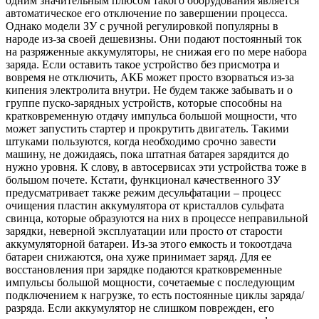
одним значительным плюсом такого оборудования является
автоматическое его отключение по завершении процесса.
Однако модели ЗУ с ручной регулировкой популярны в
народе из-за своей дешевизны. Они подают постоянный ток
на разряженные аккумуляторы, не снижая его по мере набора
заряда. Если оставить такое устройство без присмотра и
вовремя не отключить, АКБ может просто взорваться из-за
кипения электролита внутри. Не будем также забывать и о
группе пуско-зарядных устройств, которые способны на
кратковременную отдачу импульса большой мощности, что
может запустить стартер и прокрутить двигатель. Такими
штуками пользуются, когда необходимо срочно завести
машину, не дожидаясь, пока штатная батарея зарядится до
нужно уровня. К слову, в автосервисах эти устройства тоже в
большом почете. Кстати, функционал качественного ЗУ
предусматривает также режим десульфатации – процесс
очищения пластин аккумулятора от кристаллов сульфата
свинца, которые образуются на них в процессе неправильной
зарядки, неверной эксплуатации или просто от старости
аккумуляторной батареи. Из-за этого емкость и токоотдача
батареи снижаются, она хуже принимает заряд. Для ее
восстановления при зарядке подаются кратковременные
импульсы большой мощности, сочетаемые с последующим
подключением к нагрузке, то есть постоянные циклы заряда/
разряда. Если аккумулятор не слишком поврежден, его