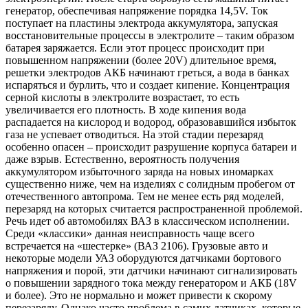
генератор, обеспечивая напряжение порядка 14,5V. Ток
поступает на пластины электрода аккумулятора, запуская
восстановительные процессы в электролите – таким образом
батарея заряжается. Если этот процесс происходит при
повышенном напряжении (более 20V) длительное время,
решетки электродов АКБ начинают греться, а вода в банках
испаряться и бурлить, что и создает кипение. Концентрация
серной кислоты в электролите возрастает, то есть
увеличивается его плотность. В ходе кипения вода
распадается на кислород и водород, образовавшийся избыток
газа не успевает отводиться. На этой стадии перезаряд
особенно опасен – происходит разрушение корпуса батареи и
даже взрыв. Естественно, вероятность получения
аккумулятором избыточного заряда на новых иномарках
существенно ниже, чем на изделиях с солидным пробегом от
отечественного автопрома. Тем не менее есть ряд моделей,
перезаряд на которых считается распространенной проблемой.
Речь идет об автомобилях ВАЗ в классическом исполнении.
Среди «классики» данная неисправность чаще всего
встречается на «шестерке» (ВАЗ 2106). Грузовые авто и
некоторые модели УАЗ оборудуются датчиками бортового
напряжения и порой, эти датчики начинают сигнализировать
о повышении зарядного тока между генератором и АКБ (18V
и более). Это не нормально и может привести к скорому
перезаряду. Однако часто проблема в самих датчиках, которые