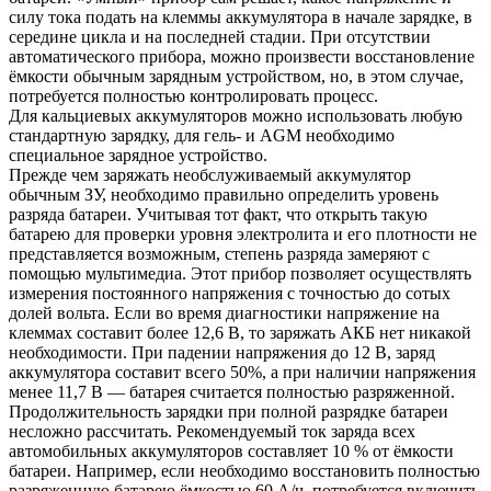
силу тока подать на клеммы аккумулятора в начале зарядке, в
середине цикла и на последней стадии. При отсутствии
автоматического прибора, можно произвести восстановление
ёмкости обычным зарядным устройством, но, в этом случае,
потребуется полностью контролировать процесс.
Для кальциевых аккумуляторов можно использовать любую
стандартную зарядку, для гель- и AGM необходимо
специальное зарядное устройство.
Прежде чем заряжать необслуживаемый аккумулятор
обычным ЗУ, необходимо правильно определить уровень
разряда батареи. Учитывая тот факт, что открыть такую
батарею для проверки уровня электролита и его плотности не
представляется возможным, степень разряда замеряют с
помощью мультимедиа. Этот прибор позволяет осуществлять
измерения постоянного напряжения с точностью до сотых
долей вольта. Если во время диагностики напряжение на
клеммах составит более 12,6 В, то заряжать АКБ нет никакой
необходимости. При падении напряжения до 12 В, заряд
аккумулятора составит всего 50%, а при наличии напряжения
менее 11,7 В — батарея считается полностью разряженной.
Продолжительность зарядки при полной разрядке батареи
несложно рассчитать. Рекомендуемый ток заряда всех
автомобильных аккумуляторов составляет 10 % от ёмкости
батареи. Например, если необходимо восстановить полностью
разряженную батарею ёмкостью 60 А/ч, потребуется включить