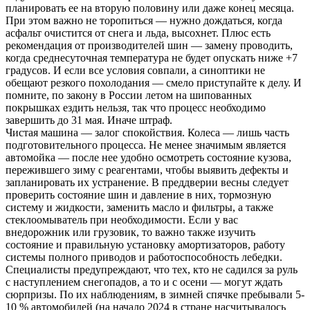
планировать ее на вторую половину или даже конец месяца.
При этом важно не торопиться — нужно дождаться, когда
асфальт очистится от снега и льда, высохнет. Плюс есть
рекомендация от производителей шин — замену проводить,
когда среднесуточная температура не будет опускать ниже +7
градусов. И если все условия совпали, а синоптики не
обещают резкого похолодания — смело приступайте к делу. И
помните, по закону в России летом на шипованных
покрышках ездить нельзя, так что процесс необходимо
завершить до 31 мая. Иначе штраф.
Чистая машина — залог спокойствия. Колеса — лишь часть
подготовительного процесса. Не менее значимым является
автомойка — после нее удобно осмотреть состояние кузова,
пережившего зиму с реагентами, чтобы выявить дефекты и
запланировать их устранение. В преддверии весны следует
проверить состояние шин и давление в них, тормозную
систему и жидкости, заменить масло и фильтры, а также
стеклоомыватель при необходимости. Если у вас
внедорожник или грузовик, то важно также изучить
состояние и правильную установку амортизаторов, работу
системы полного приводов и работоспособность лебедки.
Специалисты предупреждают, что тех, кто не садился за руль
с наступлением снегопадов, а то и с осени — могут ждать
сюрпризы. По их наблюдениям, в зимней спячке пребывали 5-
10 % автомобилей (на начало 2024 в стране насчитывалось