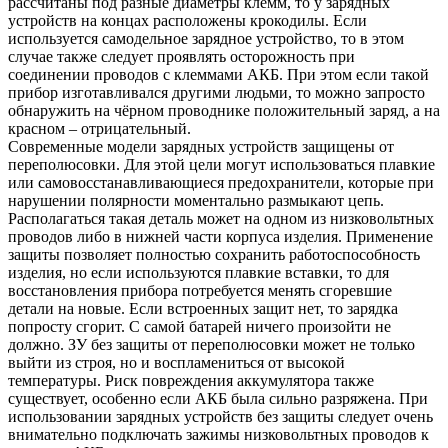
рассчитаны под разные диаметры клемм, то у зарядных
устройств на концах расположены крокодилы. Если
используется самодельное зарядное устройство, то в этом
случае также следует проявлять осторожность при
соединении проводов с клеммами АКБ. При этом если такой
прибор изготавливался другими людьми, то можно запросто
обнаружить на чёрном проводнике положительный заряд, а на
красном – отрицательный.
Современные модели зарядных устройств защищены от
переполюсовки. Для этой цели могут использоваться плавкие
или самовосстанавливающиеся предохранители, которые при
нарушении полярности моментально размыкают цепь.
Располагаться такая деталь может на одном из низковольтных
проводов либо в нижней части корпуса изделия. Применение
защиты позволяет полностью сохранить работоспособность
изделия, но если используются плавкие вставки, то для
восстановления прибора потребуется менять сгоревшие
детали на новые. Если встроенных защит нет, то зарядка
попросту сгорит. С самой батарей ничего произойти не
должно. ЗУ без защиты от переполюсовки может не только
выйти из строя, но и воспламениться от высокой
температуры. Риск повреждения аккумулятора также
существует, особенно если АКБ была сильно разряжена. При
использовании зарядных устройств без защиты следует очень
внимательно подключать зажимы низковольтных проводов к