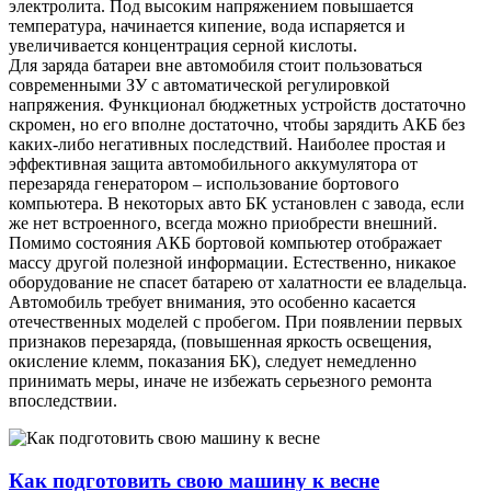
электролита. Под высоким напряжением повышается
температура, начинается кипение, вода испаряется и
увеличивается концентрация серной кислоты.
Для заряда батареи вне автомобиля стоит пользоваться
современными ЗУ с автоматической регулировкой
напряжения. Функционал бюджетных устройств достаточно
скромен, но его вполне достаточно, чтобы зарядить АКБ без
каких-либо негативных последствий. Наиболее простая и
эффективная защита автомобильного аккумулятора от
перезаряда генератором – использование бортового
компьютера. В некоторых авто БК установлен с завода, если
же нет встроенного, всегда можно приобрести внешний.
Помимо состояния АКБ бортовой компьютер отображает
массу другой полезной информации. Естественно, никакое
оборудование не спасет батарею от халатности ее владельца.
Автомобиль требует внимания, это особенно касается
отечественных моделей с пробегом. При появлении первых
признаков перезаряда, (повышенная яркость освещения,
окисление клемм, показания БК), следует немедленно
принимать меры, иначе не избежать серьезного ремонта
впоследствии.
Как подготовить свою машину к весне