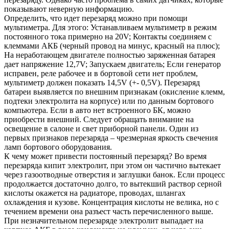
показывают неверную информацию.
Определить, что идет перезаряд можно при помощи
мультиметра. Для этого: Устанавливаем мультиметр в режим
постоянного тока примерно на 20V; Контакты соединяем с
клеммами АКБ (черный провод на минус, красный на плюс);
На неработающем двигателе полностью заряженная батарея
дает напряжение 12,7V; Запускаем двигатель; Если генератор
исправен, реле рабочее и в бортовой сети нет проблем,
мультиметр должен показать 14,5V (+- 0,5V). Перезаряд
батареи выявляется по внешним признакам (окисление клемм,
подтеки электролита на корпусе) или по данным бортового
компьютера. Если в авто нет встроенного БК, можно
приобрести внешний. Следует обращать внимание на
освещение в салоне и свет приборной панели. Один из
первых признаков перезаряда – чрезмерная яркость свечения
ламп бортового оборудования.
К чему может привести постоянный перезаряд? Во время
перезаряда кипит электролит, при этом он частично вытекает
через газоотводные отверстия и заглушки банок. Если процесс
продолжается достаточно долго, то вытекший раствор серной
кислоты окажется на радиаторе, проводах, шлангах
охлаждения и кузове. Концентрация кислоты не велика, но с
течением времени она разъест часть перечисленного выше.
При незначительном перезаряде электролит выпадает на