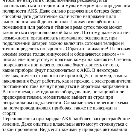
Чтобы не напутать с подключением рекомендуется
воспользоваться тестером или мультиметром для определения
полярности АКБ. Даже сильно разряженная батарея будет
способна дать достаточное количество напряжения для
выполнения такой диагностики. Плохая освещённость в
помещении или работа в тёмное время суток также может
закончиться переполюсовкой батареи. Поэтому, даже если нет
возможности организовать нормальное освещение, при
подключении батареи можно включить сотовый телефон и
точно определить полярность. Обратите внимание! Плюсовая
клемма всегда толще минусовой и обозначается знаком «+»,
иногда еще присутствует красный кожух на контакте. Степень
повреждения при переполюсовке будет зависеть от того,
какие приборы будут подключаться к АКБ. В некоторых
случаях, ничего страшного не произойдёт, например, лампы
накаливания будут работать, как и прежде, а электродвигатели
постоянного тока начнут вращаться в обратном направлении.
В тоже время, светодиодное оборудование, не защищённое
предохранителями, моментально выйдет из строя при
неправильном подключении. Сложные электрические схемы
на полупроводниковых приборах, также не выдержат и
сгорят.
Переполюсовка при зарядке АКБ наиболее распространённое
явление. Даже опытные владельцы авто могут столкнуться с
такой проблемой. Ведь если зажимы у проводов автомобиля