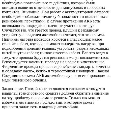
необходимо повторить все те действия, которые были
описаны выше по отдельности для минусовых и плюсовых
контактов. Внимание! При работе с аккумуляторной батареей
необходимо соблюдать технику безопасности и пользоваться
резиновыми перчатками. В случае протекания АКБ есть
возможность повредить оголенные участки кожи рук.
Случается так, что греется провод, идущий к зарядному
устройству, а владелец автомобиля считает, что это клемма.
Причины нагрева проводов кроются в следующем: малое
сечение кабеля, которое не может выдержать нагрузки при
подключении дополнительных устройств; разрыв нескольких
нитей внутри кабеля; низкое качество кабеля. Все это ведет к
тому, что провода будут нагреваться и могут воспламениться.
Рекомендуется заменить провода на новые и качественные.
Фирменные провода прошли европейские стандарты качества
и обладают масло-, бензо- и термостойкой изоляцией. Важно!
Соединять клеммы АКБ автомобиля лучше всего проводом из
меди плетенного сечения.
Заключение. Плохой контакт является сигналом к тому, что
владелец транспортного средства должен обратить внимание
на эту проблему и вовремя ее решить. Только так можно
избежать негативных последствий, к которым может
привести халатность владельца автомобиля.