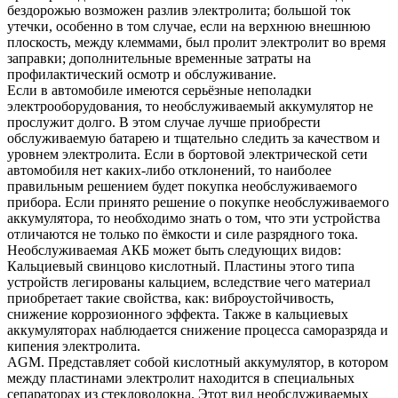
бездорожью возможен разлив электролита; большой ток
утечки, особенно в том случае, если на верхнюю внешнюю
плоскость, между клеммами, был пролит электролит во время
заправки; дополнительные временные затраты на
профилактический осмотр и обслуживание.
Если в автомобиле имеются серьёзные неполадки
электрооборудования, то необслуживаемый аккумулятор не
прослужит долго. В этом случае лучше приобрести
обслуживаемую батарею и тщательно следить за качеством и
уровнем электролита. Если в бортовой электрической сети
автомобиля нет каких-либо отклонений, то наиболее
правильным решением будет покупка необслуживаемого
прибора. Если принято решение о покупке необслуживаемого
аккумулятора, то необходимо знать о том, что эти устройства
отличаются не только по ёмкости и силе разрядного тока.
Необслуживаемая АКБ может быть следующих видов:
Кальциевый свинцово кислотный. Пластины этого типа
устройств легированы кальцием, вследствие чего материал
приобретает такие свойства, как: виброустойчивость,
снижение коррозионного эффекта. Также в кальциевых
аккумуляторах наблюдается снижение процесса саморазряда и
кипения электролита.
AGM. Представляет собой кислотный аккумулятор, в котором
между пластинами электролит находится в специальных
сепараторах из стекловолокна. Этот вид необслуживаемых