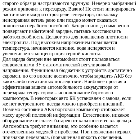
старого образца настраиваются вручную. Неверно выбранный
режим приводит к перезаряду. Важно! Не стоит игнорировать
частичный выход из строя реле генератора, поскольку
неисправная деталь рано или поздно может оказаться
полностью неработоспособной. Батарею иногда намеренно
подвергают избыточной зарядке, пытаясь восстановить
работоспособность. Делают это для повышения плотности
электролита. Под высоким напряжением повышается
температура, начинается кипение, вода испаряется и
увеличивается концентрация серной кислоты.
Для заряда батареи вне автомобиля стоит пользоваться
современными ЗУ с автоматической регулировкой
напряжения. Функционал бюджетных устройств достаточно
скромен, но его вполне достаточно, чтобы зарядить АКБ без
каких-либо негативных последствий. Наиболее простая и
эффективная защита автомобильного аккумулятора от
перезаряда генератором – использование бортового
компьютера. В некоторых авто БК установлен с завода, если
же нет встроенного, всегда можно приобрести внешний.
Помимо состояния АКБ бортовой компьютер отображает
массу другой полезной информации. Естественно, никакое
оборудование не спасет батарею от халатности ее владельца.
Автомобиль требует внимания, это особенно касается
отечественных моделей с пробегом. При появлении первых
признаков перезаряда, (повышенная яркость освещения,