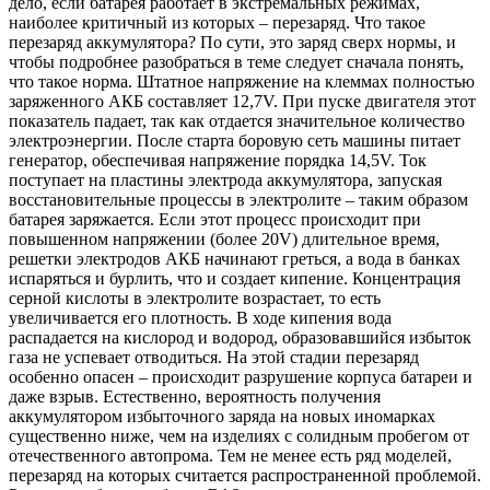
дело, если батарея работает в экстремальных режимах,
наиболее критичный из которых – перезаряд. Что такое
перезаряд аккумулятора? По сути, это заряд сверх нормы, и
чтобы подробнее разобраться в теме следует сначала понять,
что такое норма. Штатное напряжение на клеммах полностью
заряженного АКБ составляет 12,7V. При пуске двигателя этот
показатель падает, так как отдается значительное количество
электроэнергии. После старта боровую сеть машины питает
генератор, обеспечивая напряжение порядка 14,5V. Ток
поступает на пластины электрода аккумулятора, запуская
восстановительные процессы в электролите – таким образом
батарея заряжается. Если этот процесс происходит при
повышенном напряжении (более 20V) длительное время,
решетки электродов АКБ начинают греться, а вода в банках
испаряться и бурлить, что и создает кипение. Концентрация
серной кислоты в электролите возрастает, то есть
увеличивается его плотность. В ходе кипения вода
распадается на кислород и водород, образовавшийся избыток
газа не успевает отводиться. На этой стадии перезаряд
особенно опасен – происходит разрушение корпуса батареи и
даже взрыв. Естественно, вероятность получения
аккумулятором избыточного заряда на новых иномарках
существенно ниже, чем на изделиях с солидным пробегом от
отечественного автопрома. Тем не менее есть ряд моделей,
перезаряд на которых считается распространенной проблемой.