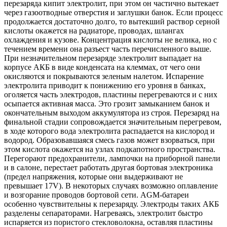
перезаряда кипит электролит, при этом он частично вытекает
через газоотводные отверстия и заглушки банок. Если процесс
продолжается достаточно долго, то вытекший раствор серной
кислоты окажется на радиаторе, проводах, шлангах
охлаждения и кузове. Концентрация кислоты не велика, но с
течением времени она разъест часть перечисленного выше.
При незначительном перезаряде электролит выпадает на
корпусе АКБ в виде конденсата на клеммах, от чего они
окисляются и покрываются зеленым налетом. Испарение
электролита приводит к понижению его уровня в банках,
оголяется часть электродов, пластины перегреваются и с них
осыпается активная масса. Это грозит замыканием банок и
окончательным выходом аккумулятора из строя. Перезаряд на
финальной стадии сопровождается значительным перегревом,
в ходе которого вода электролита распадается на кислород и
водород. Образовавшаяся смесь газов может взорваться, при
этом кислота окажется на узлах подкапотного пространства.
Перегорают предохранители, лампочки на приборной панели
и в салоне, перестает работать другая бортовая электроника
(предел напряжения, которые они выдерживают не
превышает 17V). В некоторых случаях возможно оплавление
и возгорание проводов бортовой сети. AGM-батареи
особенно чувствительны к перезаряду. Электроды таких АКБ
разделены сепараторами. Нагреваясь, электролит быстро
испаряется из пористого стекловолокна, оставляя пластины