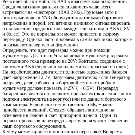
Речь идет об автомобилях ВАЗ в классическом исполнении.
Среди «классики» данная неисправность чаще всего
встречается на «шестерке» (ВАЗ 2106). Грузовые авто и
некоторые модели УАЗ оборудуются датчиками бортового
напряжения и порой, эти датчики начинают сигнализировать
о повышении зарядного тока между генератором и АКБ (18V
и более). Это не нормально и может привести к скорому
перезаряду. Однако часто проблема в самих датчиках, которые
показывают неверную информацию.
Определить, что идет перезаряд можно при помощи
мультиметра. Для этого: Устанавливаем мультиметр в режим
постоянного тока примерно на 20V; Контакты соединяем с
клеммами АКБ (черный провод на минус, красный на плюс);
На неработающем двигателе полностью заряженная батарея
дает напряжение 12,7V; Запускаем двигатель; Если генератор
исправен, реле рабочее и в бортовой сети нет проблем,
мультиметр должен показать 14,5V (+- 0,5V). Перезаряд
батареи выявляется по внешним признакам (окисление клемм,
подтеки электролита на корпусе) или по данным бортового
компьютера. Если в авто нет встроенного БК, можно
приобрести внешний. Следует обращать внимание на
освещение в салоне и свет приборной панели. Один из
первых признаков перезаряда – чрезмерная яркость свечения
ламп бортового оборудования.
К чему может привести постоянный перезаряд? Во время