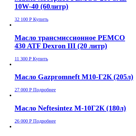
10W-40 (60литр)
32 100
Р
Купить
Масло трансмиссионное PEMCO
430 ATF Dexron III (20 литр)
11 300
Р
Купить
Масло Gazpromneft M10-Г2К (205л)
27 000
Р
Подробнее
Масло Neftesintez М-10Г2К (180л)
26 000
Р
Подробнее