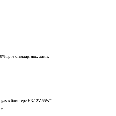
0% ярче стандартных ламп.
egas в блистере H3.12V.55W”
ы
*