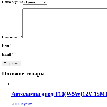
Ваша оценка
Ваш отзыв
*
Имя
*
Email
*
Похожие товары
Автолампа диод T10(W5W)12V 1SMD
200
Р
Купить