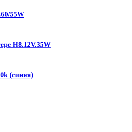
.60/55W
тере H8.12V.35W
0k (синяя)