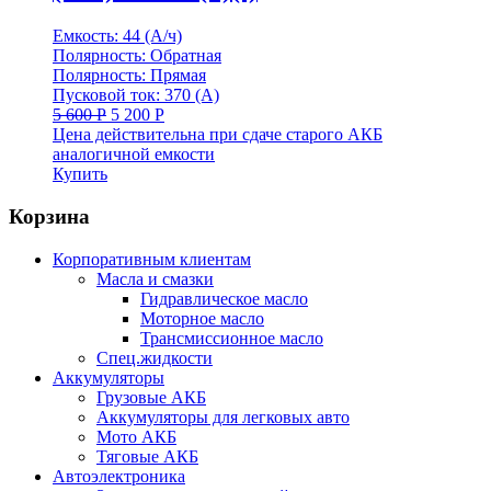
Емкость: 44 (А/ч)
Полярность: Обратная
Полярность: Прямая
Пусковой ток: 370 (А)
5 600
Р
5 200
Р
Цена действительна при сдаче старого АКБ
аналогичной емкости
Купить
Корзина
Корпоративным клиентам
Масла и смазки
Гидравлическое масло
Моторное масло
Трансмиссионное масло
Спец.жидкости
Аккумуляторы
Грузовые АКБ
Аккумуляторы для легковых авто
Мото АКБ
Тяговые АКБ
Автоэлектроника