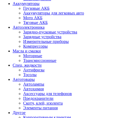
Аккумуляторы
Грузовые АКБ
Аккумуляторы для легковых авто
Мото АКБ
Тяговые АКБ
Автоэлектроника
Зарядно-пусковые устройства
Зарядные устройства
Измерительные приборы
Компрессоры
Масла и смазки
Моторные
Трансмиссионные
Спец. жидкости
Антифризы
Тосолы
Автотовары
Автолампы
Автохимия
Аксессуары для телефонов
Предохранители
Скотч, клей, изолента
Элементы питания
Другое
Корпоративным клиентам