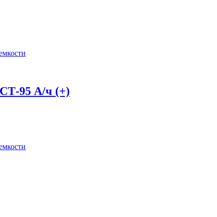
 емкости
Т-95 А/ч (+)
 емкости