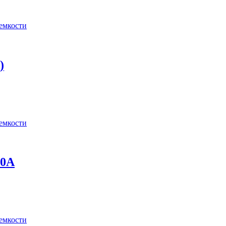
 емкости
)
 емкости
10А
 емкости