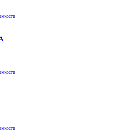
 емкости
А
 емкости
 емкости