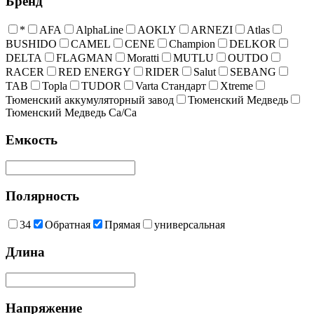
Бренд
*
AFA
AlphaLine
AOKLY
ARNEZI
Atlas
BUSHIDO
CAMEL
CENE
Champion
DELKOR
DELTA
FLAGMAN
Moratti
MUTLU
OUTDO
RACER
RED ENERGY
RIDER
Salut
SEBANG
TAB
Topla
TUDOR
Varta Стандарт
Xtreme
Тюменский аккумуляторный завод
Тюменский Медведь
Тюменский Медведь Са/Са
Емкость
Полярность
34
Обратная
Прямая
универсальная
Длина
Напряжение